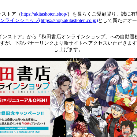
ンストア（
https://akitashoten.shop/
）を長らくご愛顧賜り、誠に有
ショップ(https://shop.akitashoten.co.jp)
として新たにオー
インストア」から「秋田書店オンラインショップ」への自動遷
すが、下記バナーリンクより新サイトへアクセスいただきます
し上げます。